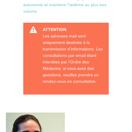
autonomie et maintenir l’œdème au plus bas
volume.
ATTENTION
Les adresses mail sont
uniquement destinée à la
transmission d’informations. Les
consultations par email étant
interdites par l’Ordre des
Médecins, si vous avez des
questions, veuillez prendre un
rendez-vous en consultation.