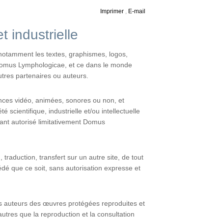
Imprimer
,
E-mail
et industrielle
 notamment les textes, graphismes, logos,
e Domus Lymphologicae, et ce dans le monde
utres partenaires ou auteurs.
nces vidéo, animées, sonores ou non, et
 scientifique, industrielle et/ou intellectuelle
yant autorisé limitativement Domus
 traduction, transfert sur un autre site, de tout
dé que ce soit, sans autorisation expresse et
des auteurs des œuvres protégées reproduites et
utres que la reproduction et la consultation