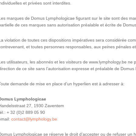
individuelles et privées sont interdites.
Les marques de Domus Lymphologicae figurant sur le site sont des mar
partielle de ces marques sans autorisation préalable et écrite de Dom
La violation de toutes ces dispositions impératives sera considérée co
contrevenant, et toutes personnes responsables, aux peines pénales et c
Les utilisateurs, les abonnés et les visiteurs de www.lymphology.be ne
direction de ce site sans l’autorisation expresse et préalable de Domu
Toute demande de mise en place d'un hyperlien est à adresser à:
Domus Lymphologicae
Handelsstraat 27, 1930 Zaventem
tél.: + 32 (0)2 889 05 90
email:
contact@lymphology.be
Domus Lymphologicae se réserve le droit d’accepter ou de refuser un hyp