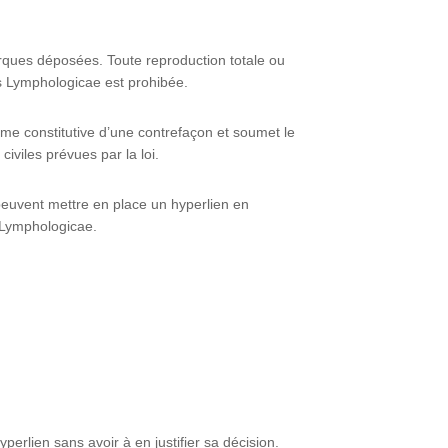
ques déposées. Toute reproduction totale ou
us Lymphologicae est prohibée.
mme constitutive d’une contrefaçon et soumet le
iviles prévues par la loi.
 peuvent mettre en place un hyperlien en
s Lymphologicae.
erlien sans avoir à en justifier sa décision.