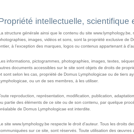
Propriété intellectuelle, scientifique 
La structure générale ainsi que le contenu du site www.lymphology.be,
photographies, images, vidéos et sons, sont la propriété exclusive d
entier, à l’exception des marques, logos ou contenus appartenant à d’a
Les informations, pictogrammes, photographies, images, textes, séque
autres documents accessibles sur le site sont objets de droits de propriété
et sont selon les cas, propriété de Domus Lymphologicae ou de tiers a
Lymphologicae, ou un de ses membres, à les utiliser.
Toute reproduction, représentation, modification, publication, adaptation,
ou partie des éléments de ce site ou de son contenu, par quelque procé
préalable de Domus Lymphologicae est interdite.
Le site www.lymphology.be respecte le droit d'auteur. Tous les droits 
communiquées sur ce site, sont réservés. Toute utilisation des œuvres a