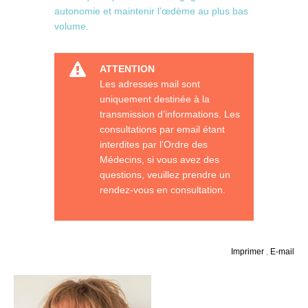
autonomie et maintenir l’œdème au plus bas
volume.
ATTENTION
Les adresses mail sont
uniquement destinée à la
transmission d’informations. Les
consultations par email étant
interdites par l’Ordre des
Médecins, si vous avez des
questions, veuillez prendre un
rendez-vous en consultation.
Imprimer
,
E-mail