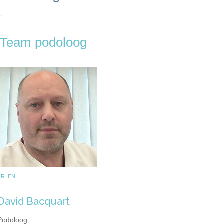
-
Team podoloog
FR EN
David Bacquart
Podoloog